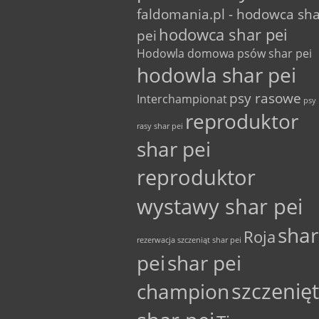
faldomania.pl - hodowca sh
hodowca shar pei
pei
Hodowla domowa psów shar pei
hodowla shar pei
psy rasowe
Interchampionat
psy
reproduktor
rasy shar pei
shar pei
reproduktor
wystawy shar pei
shar
Roja
rezerwacja szczeniąt shar pei
pei
shar pei
szczenię
champion