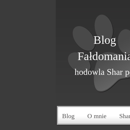
Blog
Fałdomani
hodowla Shar p
Blog
O mnie
Sha