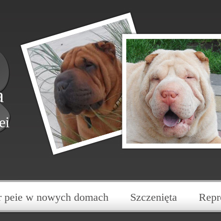
a
ei
r peie w nowych domach
Szczenięta
Repr