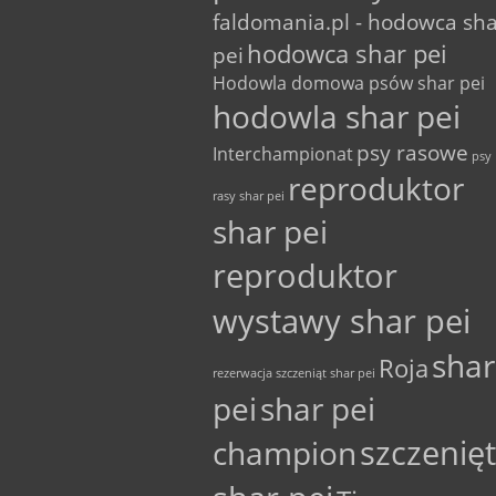
faldomania.pl - hodowca sh
hodowca shar pei
pei
Hodowla domowa psów shar pei
hodowla shar pei
psy rasowe
Interchampionat
psy
reproduktor
rasy shar pei
shar pei
reproduktor
wystawy shar pei
shar
Roja
rezerwacja szczeniąt shar pei
pei
shar pei
szczenię
champion