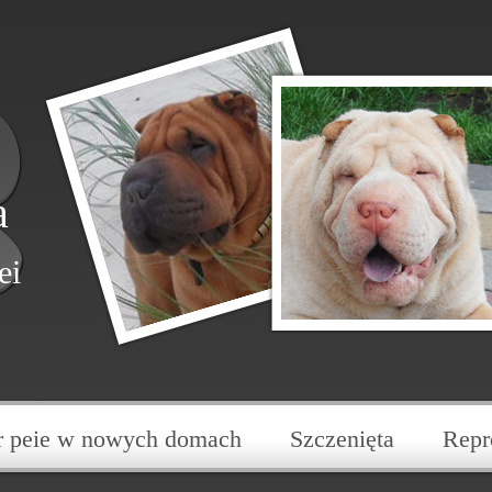
a
ei
r peie w nowych domach
Szczenięta
Repr