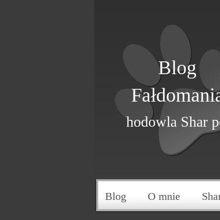
Blog
Fałdomani
hodowla Shar p
Blog
O mnie
Sha