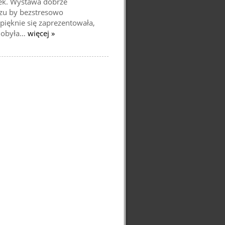
wek. Wystawa dobrze
uzu by bezstresowo
ięknie się zaprezentowała,
zdobyła…
więcej »