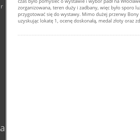
czas było pomyśleć o wystawie i wybór padł na Włocła
ar
zorganizowana, teren duży i zadbany, więc było sporo l
przygotować się do wystawy. Mimo dużej przerwy Bony p
uzyskując lokatę 1, ocenę doskonałą, medal złoty oraz 
ta